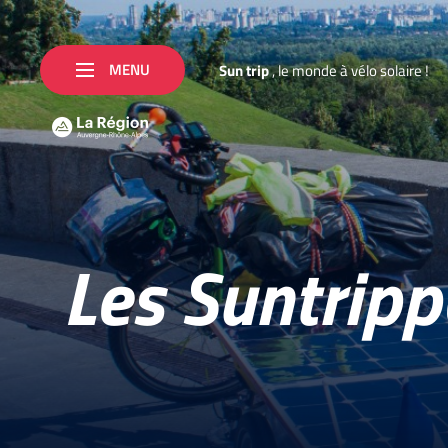
MENU
S
u
n
t
r
i
p
,
l
e
m
o
n
d
e
à
v
é
l
o
s
o
l
a
i
r
e
!
Les Suntripp