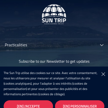
Practicalities
The Sun Trip
Subscribe to our Newsletter to get updates
Participants
Archives
The Sun Trip utilise des cookies sur ce site. Avec votre consentement,
Subscribe
nous les utiliserons pour mesurer et analyser l'utilisation du site
Sun Trip France 2020
(cookies analytiques), pour l'adapter à vos intérêts (cookies de
Register For The Sun Trip 2021
personnalisation) et pour vous présenter des publicités et des
informations pertinentes (cookies de ciblage).
Latest News
Infos
Galleries
[EN] J'ACCEPTE
[EN] PERSONNALISER