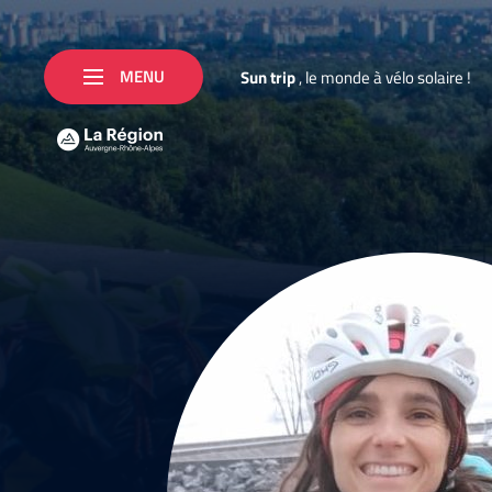
MENU
S
u
n
t
r
i
p
,
l
e
m
o
n
d
e
à
v
é
l
o
s
o
l
a
i
r
e
!