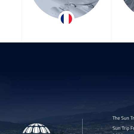
doux
Jean-Marc
Gé
Dubouloz
The Sun Tr
Sun Trip F