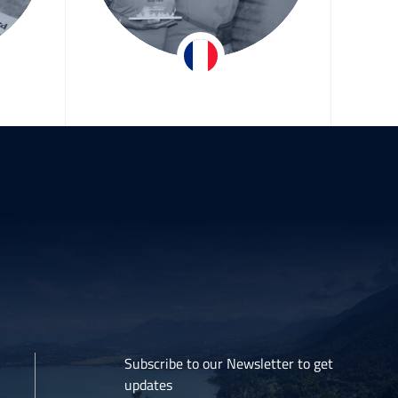
er
Hervé & Christiane
S
Team ASE Energy
Subscribe to our Newsletter to get
updates