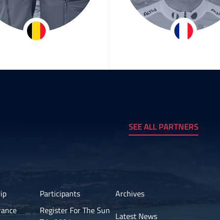
ry & Baudouin
Patrice Plozn
SEE ALL PARTNERS
ip
Participants
Archives
rance
Register For The Sun
Latest News