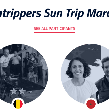
trippers Sun Trip Ma
SEE ALL PARTICIPANTS
af Van Hulle
Hind & Kévi