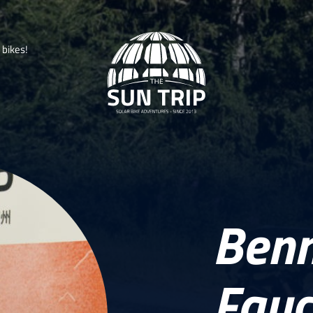
b
i
k
e
s
!
Ben
Fauc