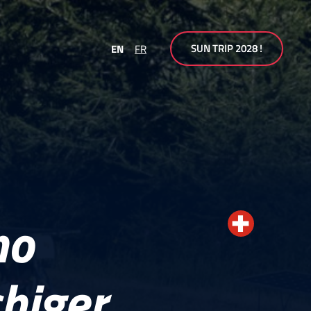
SUN TRIP 2028 !
EN
FR
no
higer