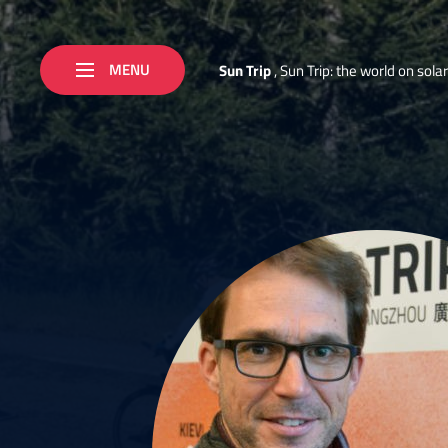
MENU
S
u
n
T
r
i
p
,
S
u
n
T
r
i
p
:
t
h
e
w
o
r
l
d
o
n
s
o
l
a
r