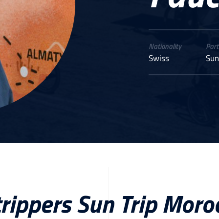
Nationality
Part
Swiss
Sun
rippers Sun Trip Mor