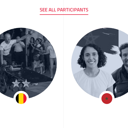
SEE ALL PARTICIPANTS
af Van Hulle
Hind & Kévi