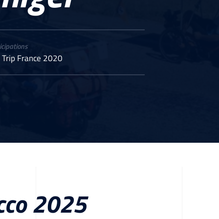
icipations
 Trip France 2020
occo 2025