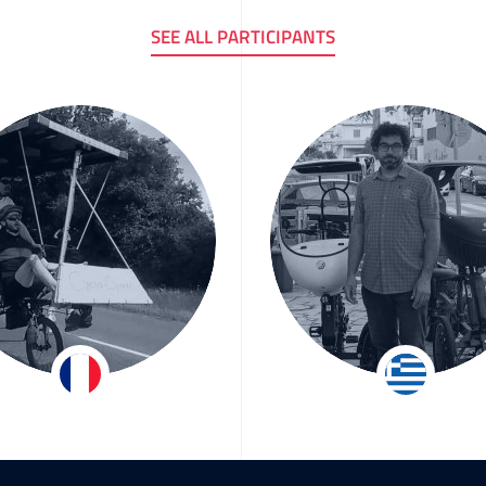
SEE ALL PARTICIPANTS
onan & Briac
Manolis
Morel
Tsikandylaki