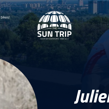
b
i
k
e
s
!
Julie