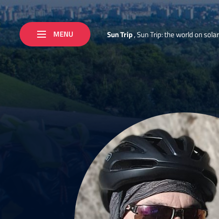
MENU
S
u
n
T
r
i
p
,
S
u
n
T
r
i
p
:
t
h
e
w
o
r
l
d
o
n
s
o
l
a
r