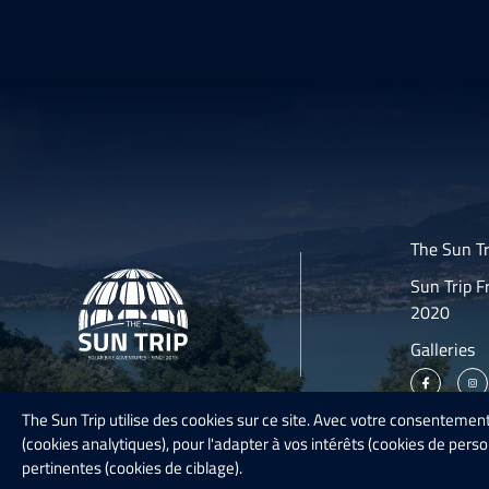
The Sun Tr
Sun Trip F
2020
Galleries
The Sun Trip utilise des cookies sur ce site. Avec votre consentement,
(cookies analytiques), pour l'adapter à vos intérêts (cookies de pers
pertinentes (cookies de ciblage).
Privacy
Sitemap
Contact us
Copyright - 2026