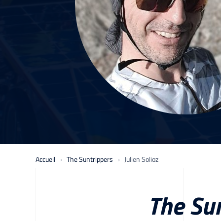
Accueil
The Suntrippers
Julien Solioz
The Su