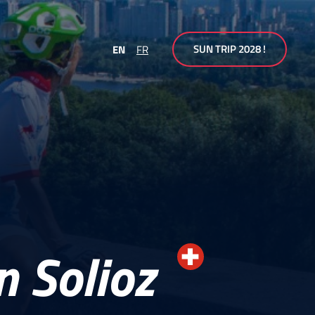
SUN TRIP 2028 !
EN
FR
n Solioz