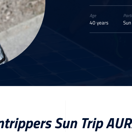
Age
Parti
40 years
Sun
ntrippers Sun Trip AU