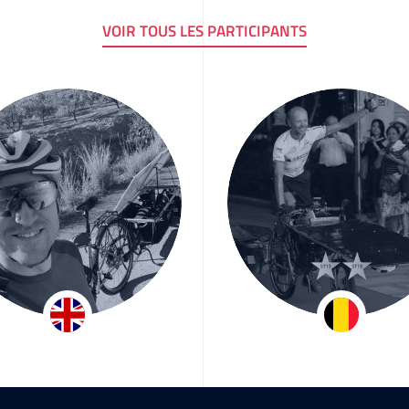
VOIR TOUS LES PARTICIPANTS
exander Ryder
Raf Van Hul