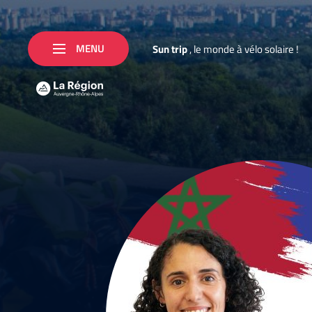
MENU
S
u
n
t
r
i
p
,
l
e
m
o
n
d
e
à
v
é
l
o
s
o
l
a
i
r
e
!