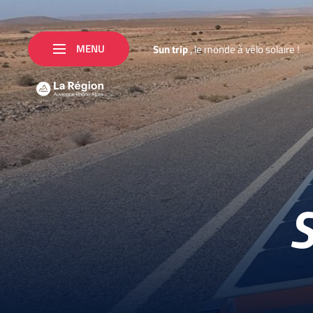
MENU
S
u
n
t
r
i
p
,
l
e
m
o
n
d
e
à
v
é
l
o
s
o
l
a
i
r
e
!
S