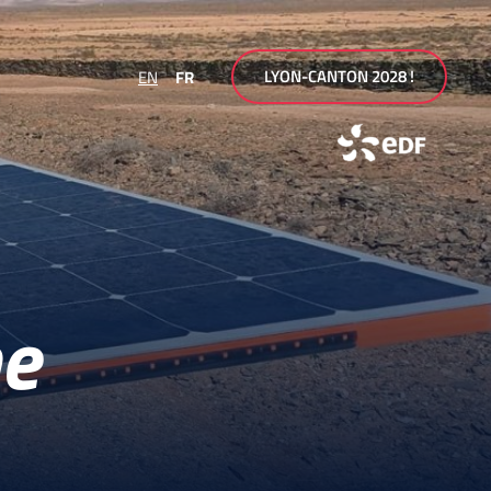
LYON-CANTON 2028 !
EN
FR
ne