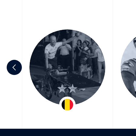
ré
Raf Van Hulle