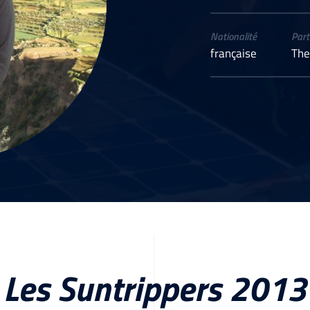
Nationalité
Part
française
The
Les Suntrippers 2013