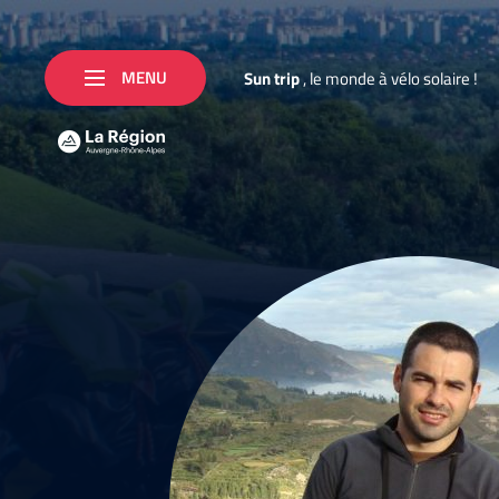
MENU
S
u
n
t
r
i
p
,
l
e
m
o
n
d
e
à
v
é
l
o
s
o
l
a
i
r
e
!