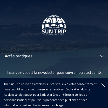
Accès pratiques
The Sun Trip
Inscrivez-vous à la newsletter pour suivre notre actualité.
Les participants
Archives
The Sun Trip utilise des cookies sur ce site. Avec votre consentement,
Inscription à la newsletter
nous les utiliserons pour mesurer et analyser l'utilisation du site
Sun Trip France 2020
(cookies analytiques), pour l'adapter à vos intérêts (cookies de
Inscription 2021
personnalisation) et pour vous présenter des publicités et des
informations pertinentes (cookies de ciblage).
Actualités