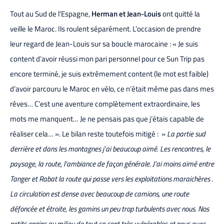
Tout au Sud de l’Espagne,
Herman et Jean-Louis
ont quitté la
veille le Maroc. Ils roulent séparément. L’occasion de prendre
leur regard de Jean-Louis sur sa boucle marocaine : « Je suis
content d’avoir réussi mon pari personnel pour ce Sun Trip pas
encore terminé, je suis extrêmement content (le mot est faible)
d’avoir parcouru le Maroc en vélo, ce n’était même pas dans mes
rêves… C’est une aventure complètement extraordinaire, les
mots me manquent… Je ne pensais pas que j’étais capable de
réaliser cela… ». Le bilan reste toutefois mitigé : »
La partie sud
derrière et dans les montagnes j’ai beaucoup aimé. Les rencontres, le
paysage, la route, l’ambiance de façon générale. J’ai moins aimé entre
Tanger et Rabat la route qui passe vers les exploitations maraichères .
La circulation est dense avec beaucoup de camions, une route
défoncée et étroite, les gamins un peu trop turbulents avec nous. Nos
petits engins au milieu de tout ça sont très vulnérables et nous avec.