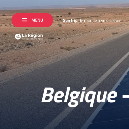
MENU
S
u
n
t
r
i
p
,
l
e
m
o
n
d
e
à
v
é
l
o
s
o
l
a
i
r
e
!
Belgique 