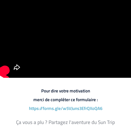
Pour dire votre motivation
merci de compléter ce formulaire :
https://forms.gle/w5VJuns3EfrQXoQA6
Ça vous a plu ? Partagez l'aventure du Sun Trip