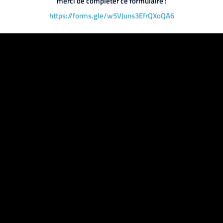
merci de compléter ce formulaire :
https://forms.gle/w5VJuns3EfrQXoQA6