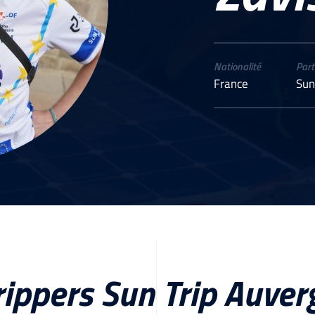
Nationalité
Part
France
Sun
rippers Sun Trip Auve