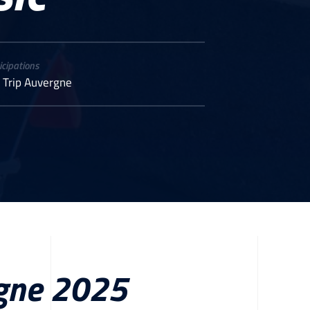
icipations
 Trip Auvergne
rgne 2025