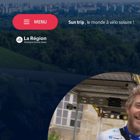
MENU
S
u
n
t
r
i
p
,
l
e
m
o
n
d
e
à
v
é
l
o
s
o
l
a
i
r
e
!