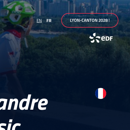
LYON-CANTON 2028 !
EN
FR
andre
sic