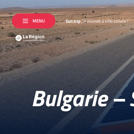
MENU
S
u
n
t
r
i
p
,
l
e
m
o
n
d
e
à
v
é
l
o
s
o
l
a
i
r
e
!
Bulgarie – 