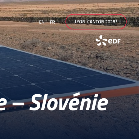
LYON-CANTON 2028 !
EN
FR
e – Slovénie