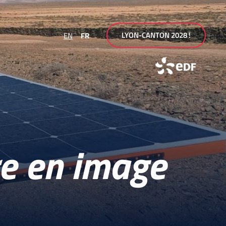
LYON-CANTON 2028 !
EN
FR
re en image