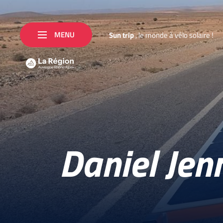
MENU
S
u
n
t
r
i
p
,
l
e
m
o
n
d
e
à
v
é
l
o
s
o
l
a
i
r
e
!
Daniel Jen