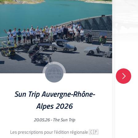
Sun Trip Auvergne-Rhône-
Alpes 2026
20.05.26 -
The Sun Trip
Edit
Les prescriptions pour l'édition régionale 🇨🇵
co