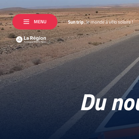
MENU
S
u
n
t
r
i
p
,
l
e
m
o
n
d
e
à
v
é
l
o
s
o
l
a
i
r
e
!
Du nou