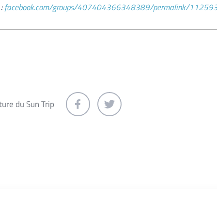
 :
facebook.com/groups/407404366348389/permalink/1125
ture du Sun Trip