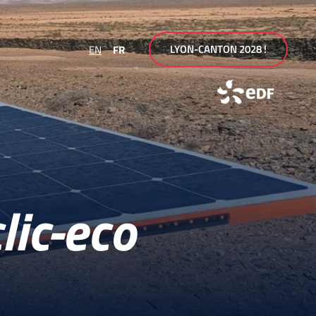
LYON-CANTON 2028 !
EN
FR
ic-eco