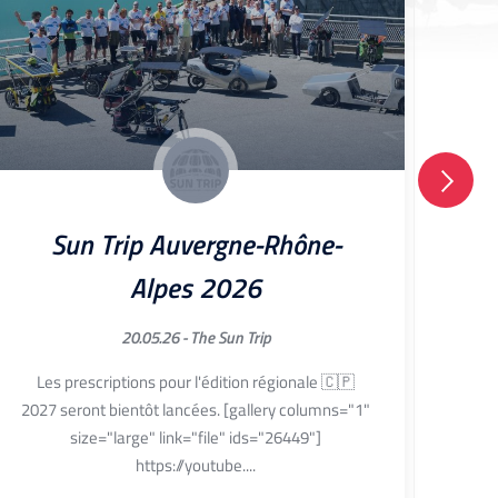
Sun Trip Auvergne-Rhône-
Alpes 2026
20.05.26 -
The Sun Trip
Edit
Les prescriptions pour l'édition régionale 🇨🇵
co
2027 seront bientôt lancées. [gallery columns="1"
size="large" link="file" ids="26449"]
https://youtube....