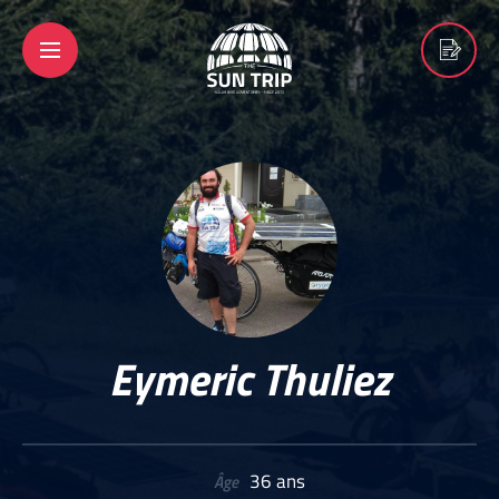
Eymeric Thuliez
36 ans
Âge