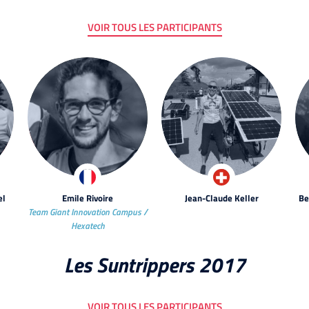
VOIR TOUS LES PARTICIPANTS
el
Emile Rivoire
Jean-Claude Keller
Be
Team Giant Innovation Campus /
Hexatech
Les Suntrippers 2017
VOIR TOUS LES PARTICIPANTS