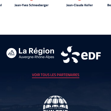
el
Jean-Yves Schneeberger
Jean-Claude Keller
Be
VOIR TOUS LES PARTENAIRES