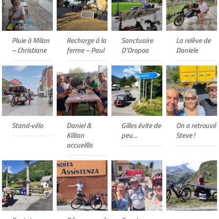
Pluie à Milan
Recharge à la
Sanctuaire
La relève de
– Christiane
ferme – Paul
D’Oropoa
Daniele
Stand-vélo
Daniel &
Gilles évite de
On a retrouvé
Killian
peu…
Steve !
accueillis