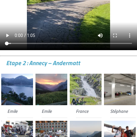
Etape 2 : Annecy – Andermatt
Emile
Emile
France
Stéphane