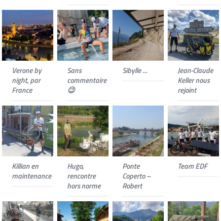
Verone by
Sans
Sibylle …
Jean-Claude
night, par
commentaire
Keller nous
France
😉
rejoint
Killian en
Hugo,
Ponte
Team EDF
maintenance
rencontre
Coperto –
hors norme
Robert