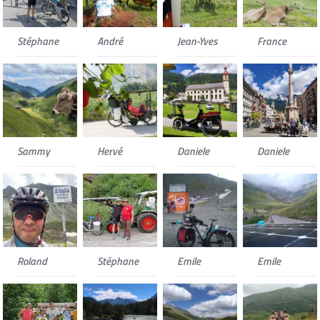
Stéphane
André
Jean-Yves
France
Sammy
Hervé
Daniele
Daniele
Roland
Stéphane
Emile
Emile