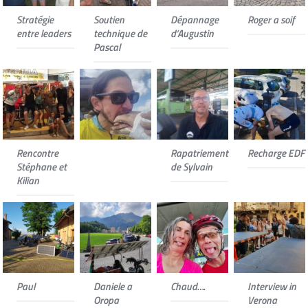
Stratégie
Soutien
Dépannage
Roger a soif
entre leaders
technique de
d’Augustin
Pascal
Rencontre
Rapatriement
Recharge EDF
Stéphane et
de Sylvain
Kilian
Paul
Daniele a
Chaud….
Interview in
Oropa
Verona