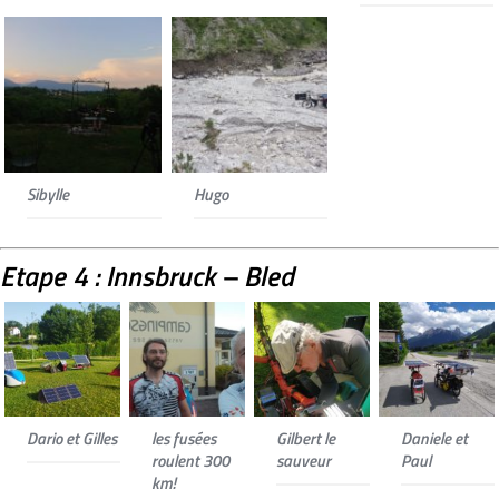
Sibylle
Hugo
Etape 4 : Innsbruck – Bled
Dario et Gilles
les fusées
Gilbert le
Daniele et
roulent 300
sauveur
Paul
km!