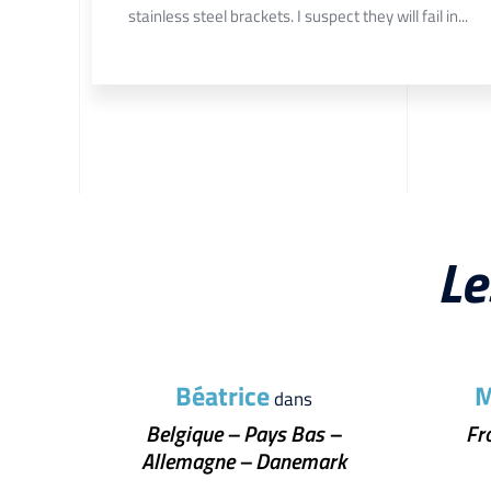
stainless steel brackets. I suspect they will fail in...
Le
Béatrice
M
dans
Belgique – Pays Bas –
Fr
Allemagne – Danemark