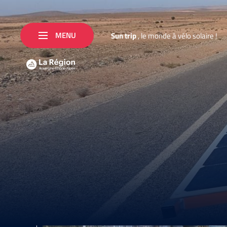
MENU
S
u
n
t
r
i
p
,
l
e
m
o
n
d
e
à
v
é
l
o
s
o
l
a
i
r
e
!