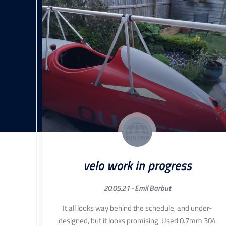
velo work in progress
20.05.21 -
Emil Barbut
It all looks way behind the schedule, and under-
designed, but it looks promising. Used 0.7mm 304