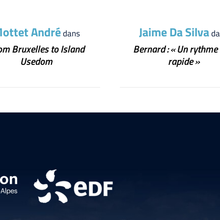
ottet André
Jaime Da Silva
dans
da
om Bruxelles to Island
Bernard : « Un rythme 
Usedom
rapide »