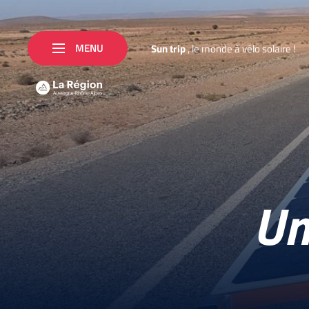
MENU
S
u
n
t
r
i
p
,
l
e
m
o
n
d
e
à
v
é
l
o
s
o
l
a
i
r
e
!
Un