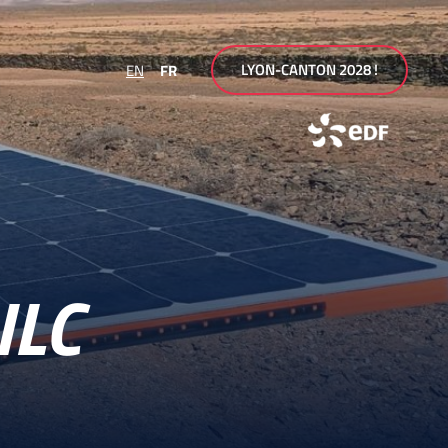
LYON-CANTON 2028 !
EN
FR
ILC