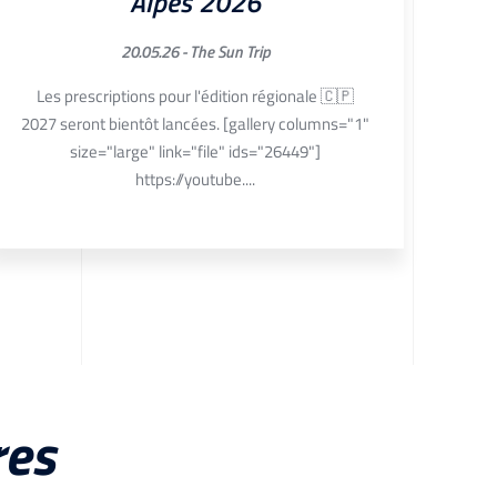
Alpes 2026
20.05.26 -
The Sun Trip
Edit
Les prescriptions pour l'édition régionale 🇨🇵
co
2027 seront bientôt lancées. [gallery columns="1"
size="large" link="file" ids="26449"]
https://youtube....
res