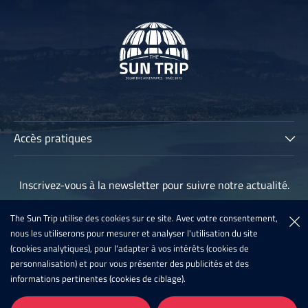
Accès pratiques
The Sun Trip
Inscrivez-vous à la newsletter pour suivre notre actualité.
Les participants
Archives
The Sun Trip utilise des cookies sur ce site. Avec votre consentement,
Inscription à la newsletter
nous les utiliserons pour mesurer et analyser l'utilisation du site
Sun Trip France 2020
(cookies analytiques), pour l'adapter à vos intérêts (cookies de
Inscription 2021
personnalisation) et pour vous présenter des publicités et des
informations pertinentes (cookies de ciblage).
Actualités
Infos
Galeries