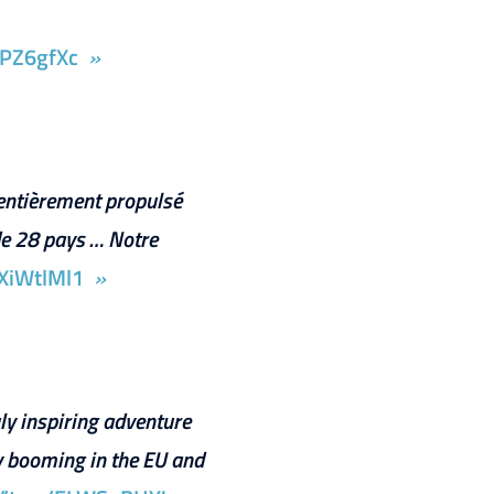
HPZ6gfXc
 entièrement propulsé
 de 28 pays … Notre
qXiWtlMl1
ruly inspiring adventure
dy booming in the EU and