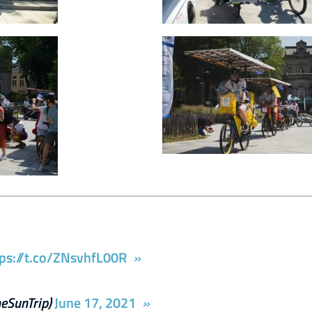
tps://t.co/ZNsvhfL00R
eSunTrip)
June 17, 2021