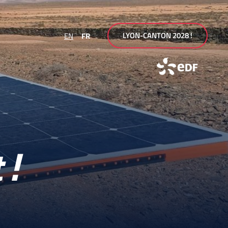
LYON-CANTON 2028 !
EN
FR
 !