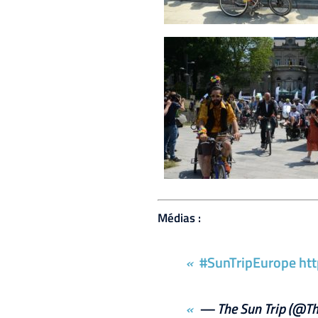
Médias :
#SunTripEurope
ht
— The Sun Trip (@Th