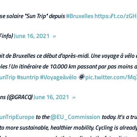
se solaire "Sun Trip" depuis
#Bruxelles
https://t.co/zG
info)
June 16, 2021
it de Bruxelles ce début d'après-midi. Une voyage à vélo
iboles ! Un itinéraire de 10.000 km passant par pas moins
unTrip
#suntrip
#Voyageàvélo
🌞
pic.twitter.com/M
iens (@GRACQ)
June 16, 2021
unTripEurope
to the
@EU_Commission
today. It’s a t
o more sustainable, healthier mobility. Cycling is alrea