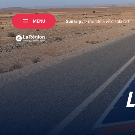
MENU
S
u
n
t
r
i
p
,
l
e
m
o
n
d
e
à
v
é
l
o
s
o
l
a
i
r
e
!
L