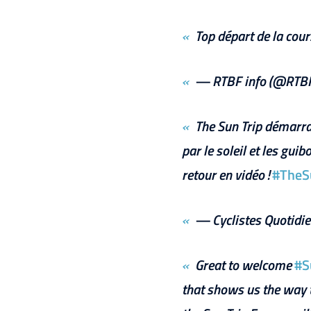
Top départ de la cour
— RTBF info (@RTBF
The Sun Trip démarra
par le soleil et les gu
retour en vidéo !
#TheS
— Cyclistes Quotid
Great to welcome
#S
that shows us the way t