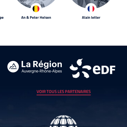
spe
An & Peter Helsen
Alain Ietter
VOIR TOUS LES PARTENAIRES